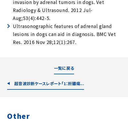
invasion by adrenal tumors in dogs. Vet
Radiology & Ultrasound. 2012 Jul-
Aug;53(4):442-5.
Ultrasonographic features of adrenal gland
lesions in dogs can aid in diagnosis. BMC Vet
Res. 2016 Nov 28;12(1):267.
一覧に戻る
超音波診断ケースレポート「1：肝膿瘍...
Other