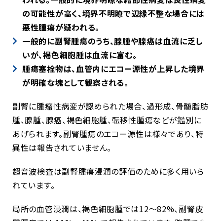
の可能性が高く、境界不明瞭で辺縁不整な場合には
悪性腫瘍が疑われる。
一般的に副腎腫瘍のうち、腺腫や腺癌は血流に乏し
いが、褐色細胞腫は血流に富む。
腫瘍塞栓物は、血管内にエコー源性が上昇した境界
が明確な塊として観察される。
副腎に腫瘤性病変が認められた場合、過形成、骨髄脂肪
腫、腺腫、腺癌、褐色細胞腫、転移性腫瘍などが鑑別に
あげられます。副腎腫瘍のエコー源性は様々であり、特
異性は報告されていません。
超音波検査は副腎腫瘍浸潤の評価のために多く用いら
れています。
局所の血管浸潤は、褐色細胞腫では
12
〜
82%
、副腎皮