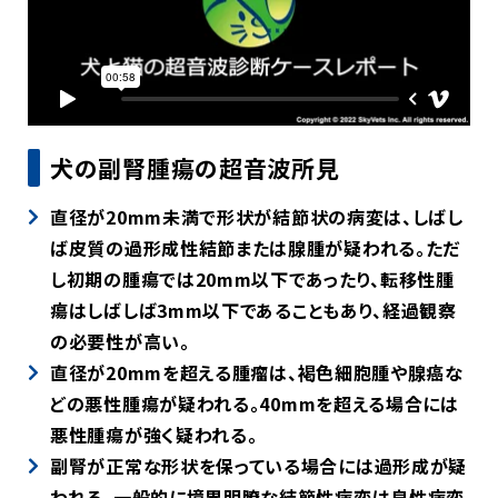
犬の副腎腫瘍の超音波所見
直径が
20mm
未満で形状が結節状の病変は、しばし
ば皮質の過形成性結節または腺腫が疑われる。ただ
し初期の腫瘍では
20mm
以下であったり、転移性腫
瘍はしばしば
3mm
以下であることもあり、経過観察
の必要性が高い。
直径が
20mm
を超える腫瘤は、褐色細胞腫や腺癌な
どの悪性腫瘍が疑われる。
40mm
を超える場合には
悪性腫瘍が強く疑われる。
副腎が正常な形状を保っている場合には過形成が疑
われる。一般的に境界明瞭な結節性病変は良性病変