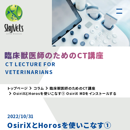
スカイベッツについて
臨床獣医師のためのCT講座
遠隔読影
CT LECTURE FOR
VETERINARIANS
腹部超音波
実習セミナー
CTセミナー
トップページ
コラム
臨床獣医師のためのCT講座
OsiriXとHorosを使いこなす① OsiriX MDをインストールする
お知らせ
コラム
2022/10/31
犬と猫の画像診断Q&A
OsiriXとHorosを使いこなす①