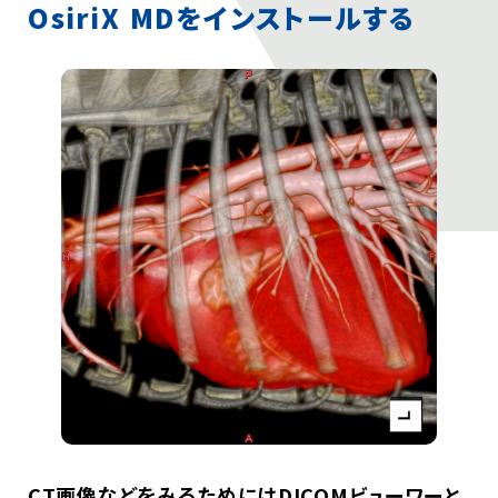
臨床獣医師のためのCT講座
OsiriX MDをインストールする
犬と猫の超音波診断ケースレポート
遠隔読影依頼
お問い合わせ
CT画像などをみるためにはDICOMビューワーと